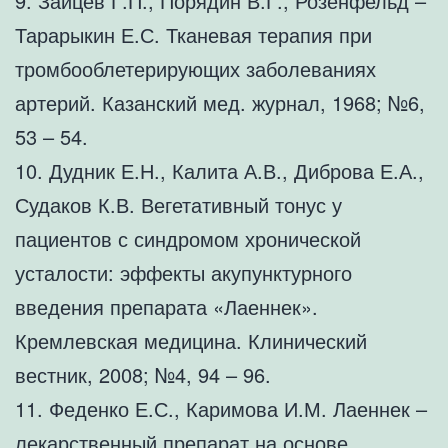
9. Зайцев Г.П., Порядин В.Г., Розенфельд –
Тарарыкин Е.С. Тканевая терапия при
тромбооблетерирующих заболеваниях
артерий. Казанский мед. журнал, 1968; №6,
53 – 54.
10. Дудник Е.Н., Калита А.В., Диброва Е.А.,
Судаков К.В. Вегетативный тонус у
пациентов с синдромом хронической
усталости: эффекты акупунктурного
введения препарата «Лаеннек».
Кремлевская медицина. Клинический
вестник, 2008; №4, 94 – 96.
11. Феденко Е.С., Каримова И.М. Лаеннек –
лекарственный препарат на основе